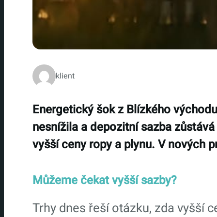
klient
Energetický šok z Blízkého východu
nesnížila a depozitní sazba zůstává
vyšší ceny ropy a plynu. V nových p
Můžeme čekat vyšší sazby?
Trhy dnes řeší otázku, zda vyšší c