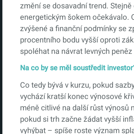
změní se dosavadní trend. Stejně d
energetickým šokem očekávalo. O
zvýšené a finanční podmínky se zpří
procentního bodu vyšší oproti zák
spoléhat na návrat levných peněz
Na co by se měl soustředit investor
Co tedy bývá v kurzu, pokud sazby
vychází kratší konec výnosové křiv
méně citlivé na další růst výnosů
pokud si trh začne žádat vyšší in
vyhýbat – spíše roste význam splat