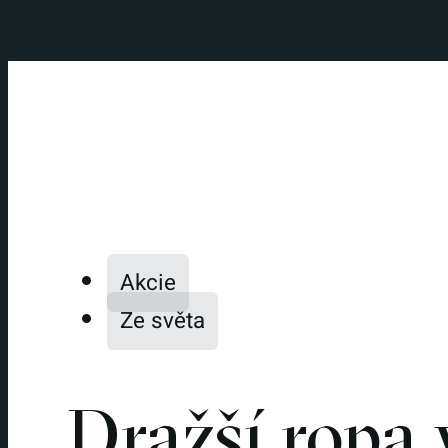
Akcie
Ze světa
Dražší ropa 