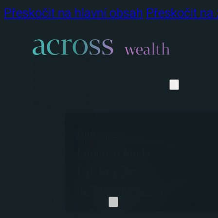
Přeskočit na hlavní obsah
Přeskočit na 
Investiční produkty
Dluhopisy
Podílové fondy
ETF investice
Investiční rezerva
Služby