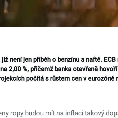
 již není jen příběh o benzínu a naftě. E
 na 2,00 %, přičemž banka otevřeně hovoří 
rojekcích počítá s růstem cen v eurozóně 
eny ropy budou mít na inflaci takový dop