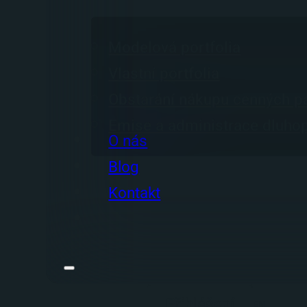
Modelová portfolia
Vlastní portfolia
Obstarání nákupu cenných p
Emise a administrace dluho
O nás
Blog
Kontakt
Přihlášení
EN