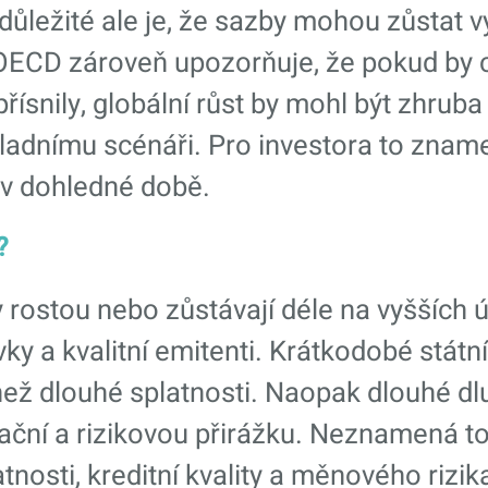
ůležité ale je, že sazby mohou zůstat vy
ECD zároveň upozorňuje, že pokud by ce
snily, globální růst by mohl být zhruba o
ladnímu scénáři. Pro investora to zname
 v dohledné době.
?
 rostou nebo zůstávají déle na vyšších ú
ky a kvalitní emitenti. Krátkodobé státní 
 než dlouhé splatnosti. Naopak dlouhé dl
flační a rizikovou přirážku. Neznamená t
nosti, kreditní kvality a měnového rizik