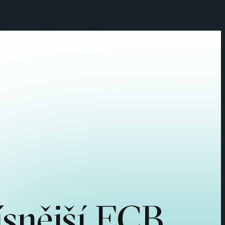
ísnější ECB.