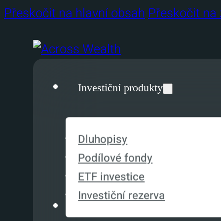
Přeskočit na hlavní obsah
Přeskočit na 
Investiční produkty
Dluhopisy
Podílové fondy
ETF investice
Investiční rezerva
Služby