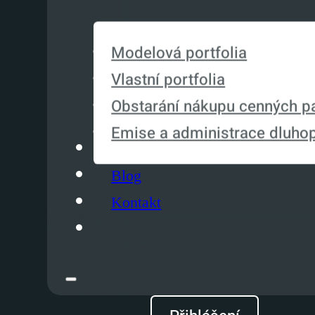
Modelová portfolia
Vlastní portfolia
Obstarání nákupu cenných p
Emise a administrace dluho
O nás
Blog
Kontakt