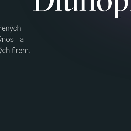
ěřených
 výnos a
ých firem.