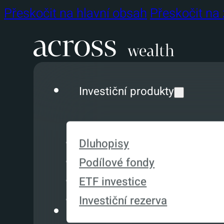
Přeskočit na hlavní obsah
Přeskočit na 
Investiční produkty
Dluhopisy
Podílové fondy
ETF investice
Investiční rezerva
Služby