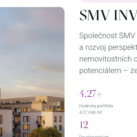
SMV IN
Společnost SMV 
a rozvoj perspekt
nemovitostních c
potenciálem – ze
4,27+
Hodnota portfolia
4,27 mld. Kč
12