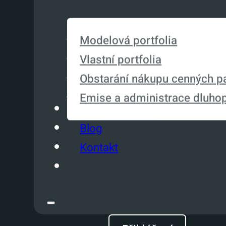
Modelová portfolia
Vlastní portfolia
Obstarání nákupu cenných p
Emise a administrace dluho
O nás
Blog
Kontakt