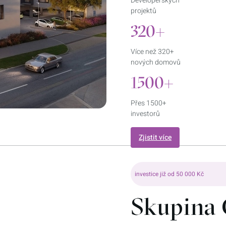
Developerských
projektů
320+
Více než 320+
nových domovů
1500+
Přes 1500+
investorů
Zjistit více
investice již od 50 000 Kč
Skupina