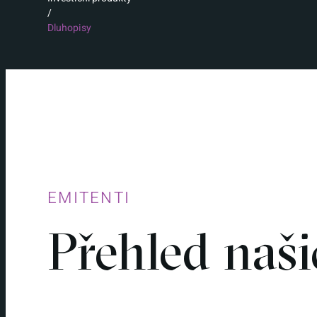
/
Dluhopisy
EMITENTI
Přehled naš