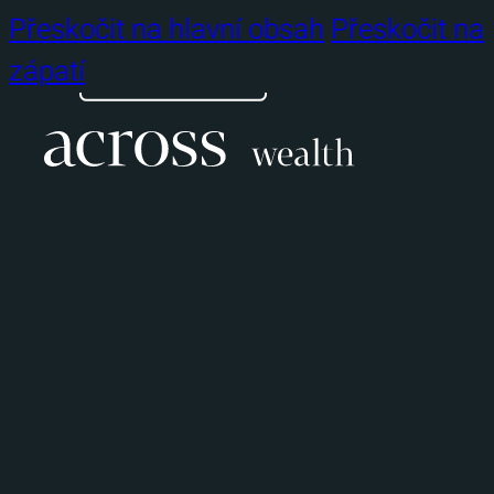
Kontakt
Přeskočit na hlavní obsah
Přeskočit na
Across app
zápatí