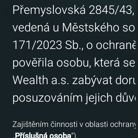
Přemyslovská 2845/43, Ž
vedená u Městského soud
171/2023 Sb., o ochran
pověřila osobu, která s
Wealth a.s. zabývat dor
posuzováním jejich důvo
Zajištěním činnosti v oblasti ochra
„
Příslušná osoba
“).