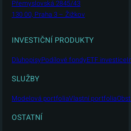
Přemyslovská 2845/43
130 00, Praha 3 – Žižkov
INVESTIČNÍ PRODUKTY
Dluhopisy
Podílové fondy
ETF investice
I
SLUŽBY
Modelová portfolia
Vlastní portfolia
Obst
OSTATNÍ